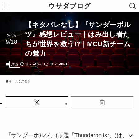
ウサダブログ
【ネタバレなし】『サンダーボル
ツ』感想レビュー｜はみ出し者た
2025
9/18
ちが世界を救う!?｜MCU新チーム
の魅力
2025-09-13
2025-09-18
洋画
ホーム
洋画
『サンダーボルツ』(原題『Thunderbolts*』)は、マ