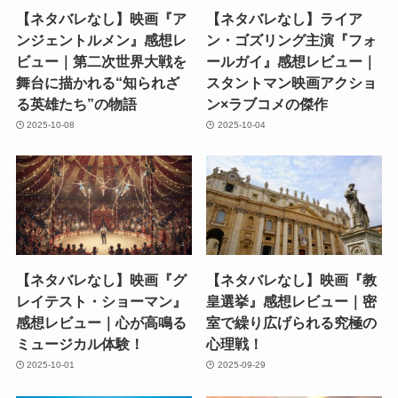
【ネタバレなし】映画『ア
【ネタバレなし】ライア
ンジェントルメン』感想レ
ン・ゴズリング主演『フォ
ビュー｜第二次世界大戦を
ールガイ』感想レビュー｜
舞台に描かれる“知られざ
スタントマン映画アクショ
る英雄たち”の物語
ン×ラブコメの傑作
2025-10-08
2025-10-04
【ネタバレなし】映画『グ
【ネタバレなし】映画『教
レイテスト・ショーマン』
皇選挙』感想レビュー｜密
感想レビュー｜心が高鳴る
室で繰り広げられる究極の
ミュージカル体験！
心理戦！
2025-10-01
2025-09-29